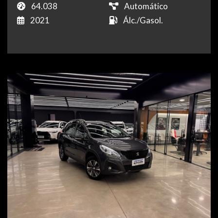
64.038
Automático
2021
Álc./Gasol.