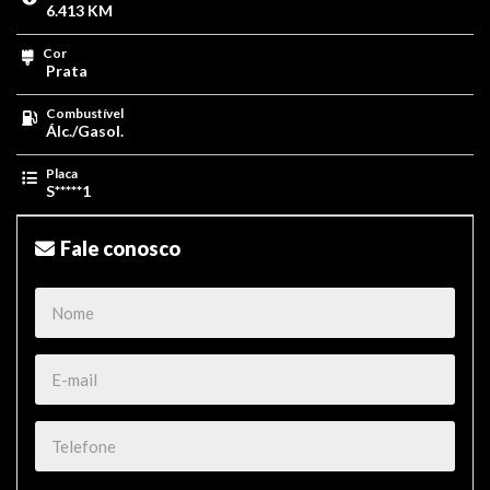
6.413 KM
Cor
Prata
Combustível
Álc./Gasol.
Placa
S*****1
Fale conosco